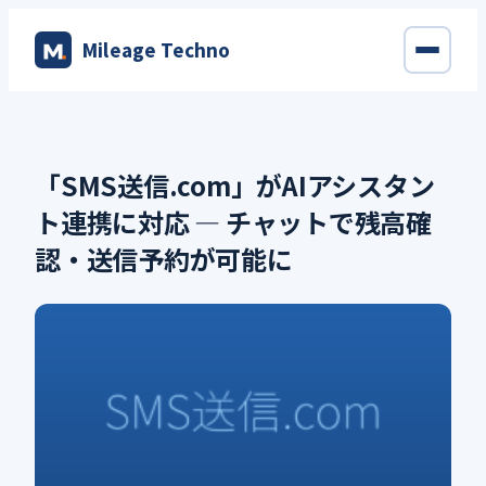
内
Mileage Techno
容
を
ス
キ
ッ
「SMS送信.com」がAIアシスタン
プ
ト連携に対応 ― チャットで残高確
認・送信予約が可能に