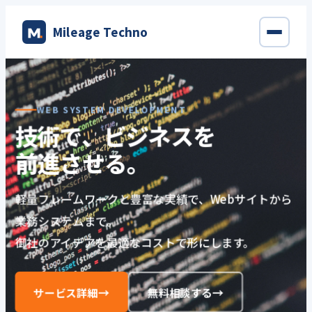
内
Mileage Techno
容
を
ス
キ
ッ
WEB SYSTEM DEVELOPMENT
プ
技術で、ビジネスを
前進させる。
軽量フレームワークと豊富な実績で、Webサイトから
業務システムまで。
御社のアイデアを最適なコストで形にします。
お問い合わせ
サービスを見る
サービス詳細
無料相談する