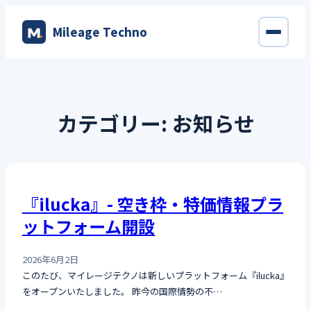
内
Mileage Techno
容
を
ス
キ
ッ
カテゴリー:
お知らせ
プ
『ilucka』- 空き枠・特価情報プラ
ットフォーム開設
2026年6月2日
このたび、マイレージテクノは新しいプラットフォーム『ilucka』
をオープンいたしました。 昨今の国際情勢の不…