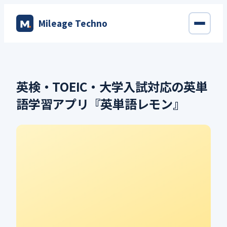
内
Mileage Techno
容
を
ス
キ
ッ
英検・TOEIC・大学入試対応の英単
プ
語学習アプリ『英単語レモン』