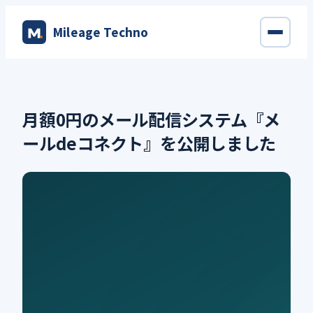
内
Mileage Techno
容
を
ス
キ
ッ
月額0円のメール配信システム『メ
プ
ールdeコネクト』を公開しました