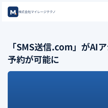
内
株式会社マイレージテクノ
容
を
ス
キ
「SMS送信.com」がA
ッ
予約が可能に
プ